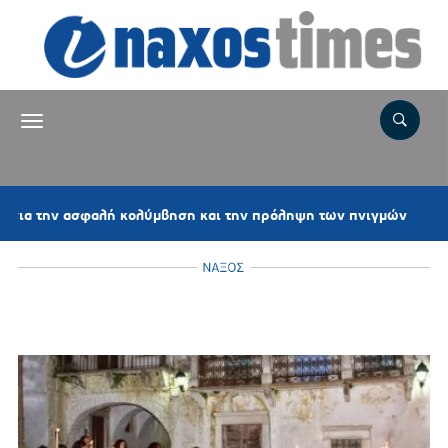
15 λεπτά πριν
κολύμβηση και την πρόληψη των πνιγμών
Κ
ΝΑΞΟΣ