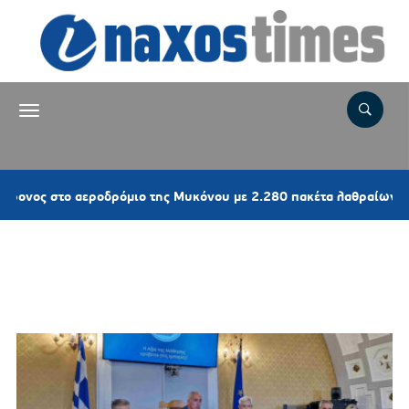
στο αεροδρόμιο της Μυκόνου με 2.280 πακέτα λαθραίων τσιγάρων
Ετικέτα:
Εκπαιδευτική Γέφυρα
στο Νότιο Αιγαίο