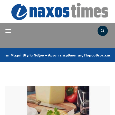
ικρή Βίγλα Νάξου – Άμεση επέμβαση της Πυροσβεστικής και ελικο
Ετικέτα:
ΑΛΜΥΡΗ ΠΙΤΑ