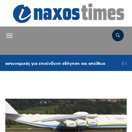
2 ώρες πρι
νομικός για επικίνδυνη οδήγηση και απείθεια
Ετικέτα:
AN-225 MRIYA