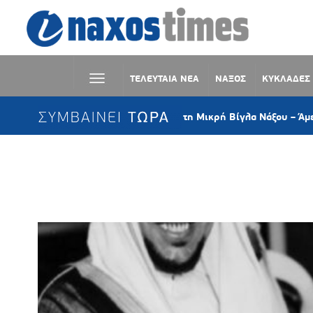
ΤΕΛΕΥΤΑΙΑ ΝΕΑ
ΝΑΞΟΣ
ΚΥΚΛΑΔΕΣ
ΣΥΜΒΑΙΝΕΙ ΤΩΡΑ
Υπό έλεγχο η φωτιά στη Μικρή Βίγλα Νάξου – Άμεση επέμβ
Ετικέτα:
ΔΙΩΡΥΓΑ ΣΟΥΕΖ