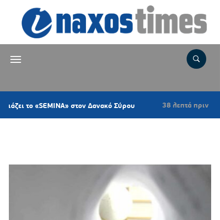
38 λεπτά πριν
ι το «SEMINA» στον Δανακό Σύρου
Ψήφισμα 
Ετικέτα:
ΕΙΚΑΣΤΙΚΗ