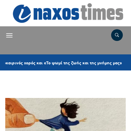
2 ώρε
ς χορός και «Το ψωμί της ζωής και της μνήμης μας»
Ετικέτα:
ΕΛΕΥΘΕΡΙΑ