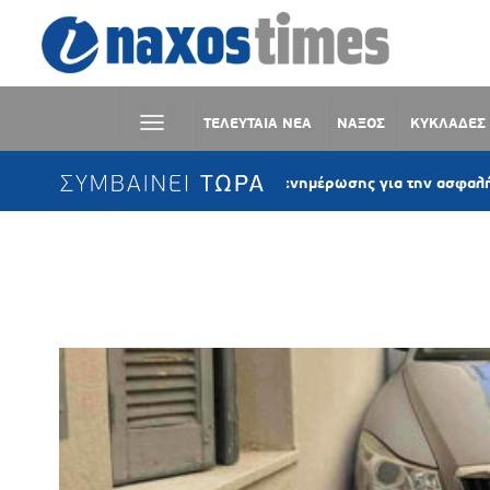
ΤΕΛΕΥΤΑΙΑ ΝΕΑ
ΝΑΞΟΣ
ΚΥΚΛΑΔΕΣ
ΣΥΜΒΑΙΝΕΙ ΤΩΡΑ
Σύρος: Δράση ενημέρωσης για την ασφαλή κολύμβησ
Ετικέτα:
ΕΝΟΙΚΙΑΖΟΜΕΝΑ ΟΧΗ