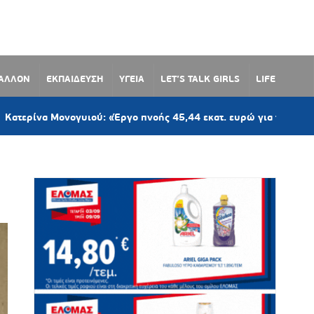
ΒΑΛΛΟΝ
ΕΚΠΑΙΔΕΥΣΗ
ΥΓΕΙΑ
LET’S TALK GIRLS
LIFE
Μονογυιού: «Έργο πνοής 45,44 εκατ. ευρώ για το Αεροδρόμιο Πάρ