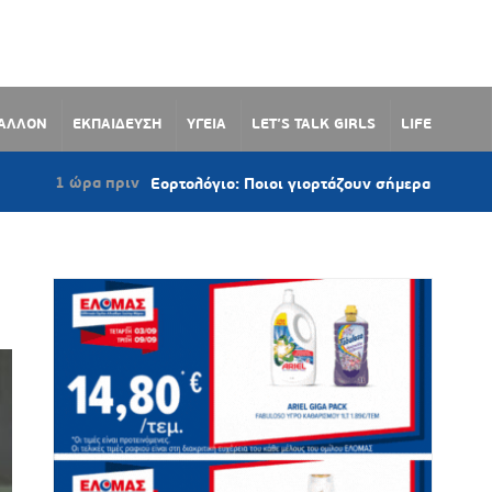
ΒΑΛΛΟΝ
ΕΚΠΑΙΔΕΥΣΗ
ΥΓΕΙΑ
LET’S TALK GIRLS
LIFE
α πριν
Εορτολόγιο: Ποιοι γιορτάζουν σήμερα 7 Αυγούστου 2026