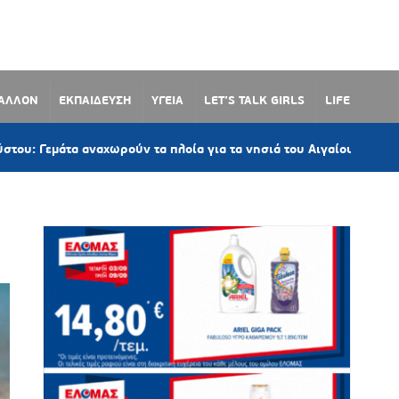
ΒΑΛΛΟΝ
ΕΚΠΑΙΔΕΥΣΗ
ΥΓΕΙΑ
LET’S TALK GIRLS
LIFE
30 λεπτά
τα αναχωρούν τα πλοία για τα νησιά του Αιγαίου