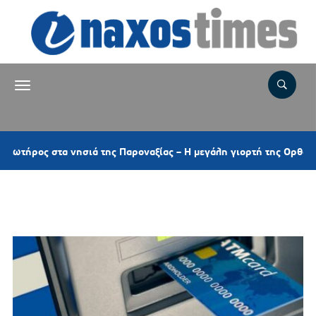
στα νησιά της Παροναξίας – Η μεγάλη γιορτή της Ορθοδοξίας και 
Ετικέτα:
Επιτροπή Ανταγωνισμού