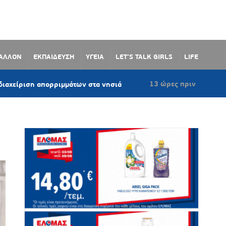
ΒΑΛΛΟΝ
ΕΚΠΑΙΔΕΥΣΗ
ΥΓΕΙΑ
LET’S TALK GIRLS
LIFE
13 ώρες πριν
η απορριμμάτων στα νησιά
Αεροδιακομιδές κ