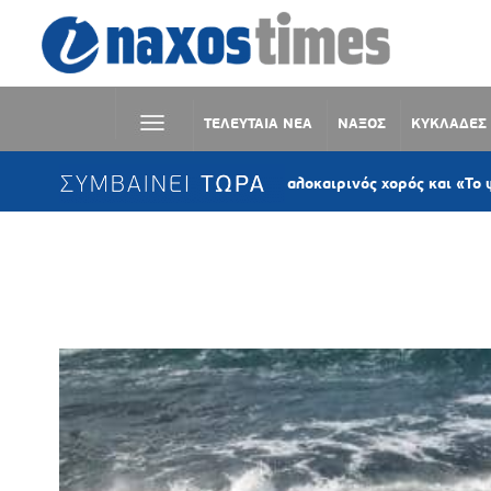
ΤΕΛΕΥΤΑΙΑ ΝΕΑ
ΝΑΞΟΣ
ΚΥΚΛΑΔΕΣ
ΣΥΜΒΑΙΝΕΙ ΤΩΡΑ
Κωμιακή Νάξου: Ο καλοκαιρινός χορός και «Το ψωμί της ζ
Ετικέτα:
ΕΘΝΙΚΗ ΜΕΤΕΩΡΟΛΙΚΗ