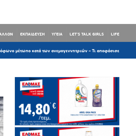
ΒΑΛΛΟΝ
ΕΚΠΑΙΔΕΥΣΗ
ΥΓΕΙΑ
LET’S TALK GIRLS
LIFE
ωπο κατά των ανεμογεννητριών – Τι αποφάσισε το Δημοτικό Συμβο