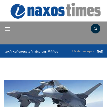
15 λεπτά πριν
αλοκαιρινή πίτα της Μήλου
Νάξος: Σε ποιε
Ετικέτα:
F16