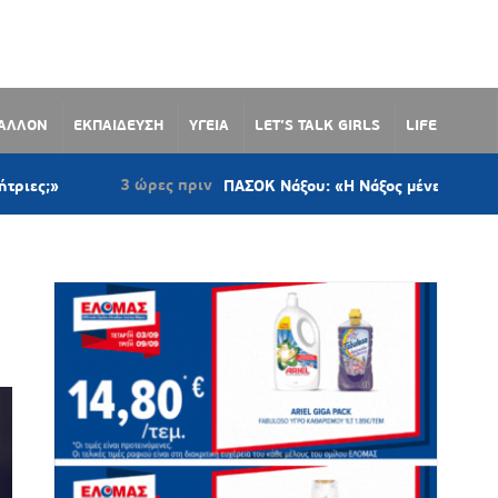
ΒΑΛΛΟΝ
ΕΚΠΑΙΔΕΥΣΗ
ΥΓΕΙΑ
LET’S TALK GIRLS
LIFE
3 ώρες πριν
ΠΑΣΟΚ Νάξου: «Η Νάξος μένει το μοναδικό νη