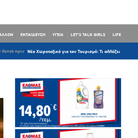
ΒΑΛΛΟΝ
ΕΚΠΑΙΔΕΥΣΗ
ΥΓΕΙΑ
LET’S TALK GIRLS
LIFE
ιν
Νέο Χωροταξικό για τον Τουρισμό: Τι αλλάζει για Νάξο, Πάρο, 