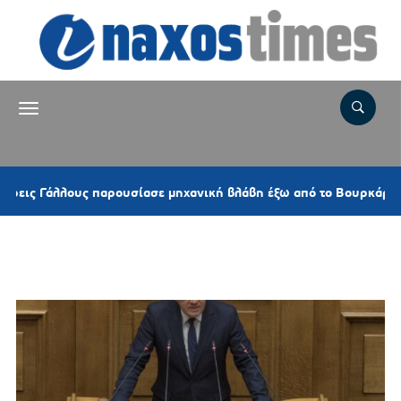
8 
άλλους παρουσίασε μηχανική βλάβη έξω από το Βουρκάρι
Ετικέτα:
ΦΩΤΟΒΟΛΤΑΪΚΑ ΠΑΡΚΑ