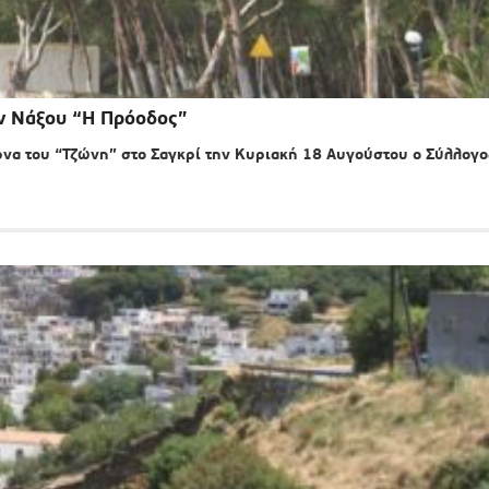
ν Νάξου “Η Πρόοδος”
ρνα του “Τζώνη” στο Σαγκρί την Κυριακή 18 Αυγούστου ο Σύλλογο