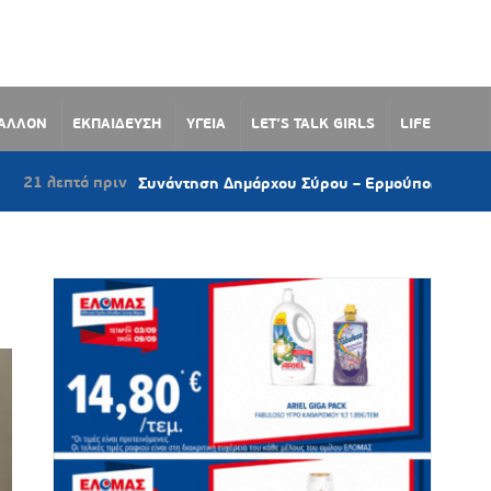
ΒΑΛΛΟΝ
ΕΚΠΑΙΔΕΥΣΗ
ΥΓΕΙΑ
LET’S TALK GIRLS
LIFE
τά πριν
Συνάντηση Δημάρχου Σύρου – Ερμούπολης με τον Γενικό 