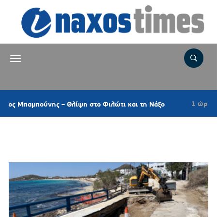
1 ώρα πριν
ούνης – Θλίψη στο Φιλώτι και τη Νάξο
Νάξος
Ετικέτα:
ΚΑΘΙΖΗΣΗ