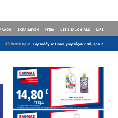
ΒΑΛΛΟΝ
ΕΚΠΑΙΔΕΥΣΗ
ΥΓΕΙΑ
LET’S TALK GIRLS
LIFE
τά πριν
Εορτολόγιο: Ποιοι γιορτάζουν σήμερα 7 Αυγούστου 2026