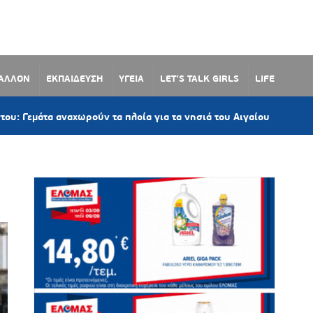
ΒΑΛΛΟΝ
ΕΚΠΑΙΔΕΥΣΗ
ΥΓΕΙΑ
LET’S TALK GIRLS
LIFE
1 ώρα πριν
α αναχωρούν τα πλοία για τα νησιά του Αιγαίου