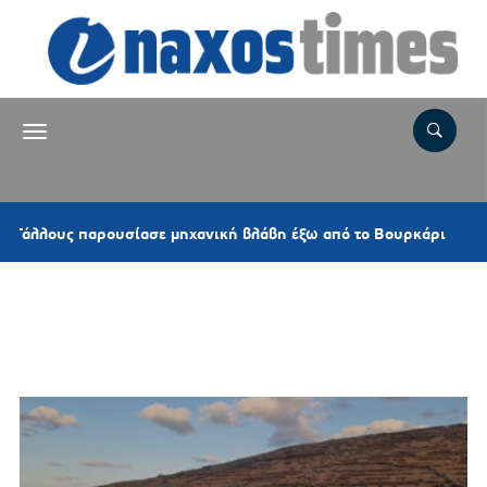
2 ώρες 
ς παρουσίασε μηχανική βλάβη έξω από το Βουρκάρι
Ετικέτα:
ΚΤΗΜΑΤΟΛΟΓΙΟ
ΚΥΚΛΑΔΕΣ