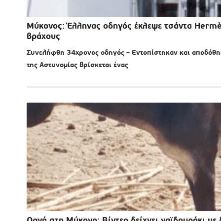
Μύκονος: Έλληνας οδηγός έκλεψε τσάντα Hermès
βράχους
Συνελήφθη 34χρονος οδηγός – Εντοπίστηκαν και αποδόθηκα
της Αστυνομίας βρίσκεται ένας
Οργή στη Μύκονο: Βίντεο δείχνει γαϊδουράκι με 