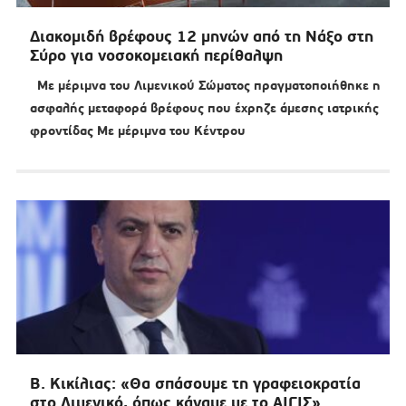
Διακομιδή βρέφους 12 μηνών από τη Νάξο στη
Σύρο για νοσοκομειακή περίθαλψη
Με μέριμνα του Λιμενικού Σώματος πραγματοποιήθηκε η
ασφαλής μεταφορά βρέφους που έχρηζε άμεσης ιατρικής
φροντίδας Με μέριμνα του Κέντρου
Β. Κικίλιας: «Θα σπάσουμε τη γραφειοκρατία
στο Λιμενικό, όπως κάναμε με το ΑΙΓΙΣ»