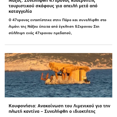
Νάξος: Συνελήφθη 47χρονος κυβερνήτης
τουριστικού σκάφους για απειλή μετά από
καταγγελία
Ο 47χρονος εντοπίστηκε στην Πάρο και συνελήφθη στο
λιμάνι της Νάξου έπειτα από έγκληση 52χρονου Στη
σύλληψη ενός 47χρονου ημεδαπού,
Κουφονήσια: Ανακοίνωση του Λιμενικού για την
πλωτή καντίνα – Συνελήφθη ο ιδιοκτήτης