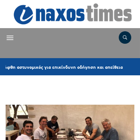
1 ώρα 
στυνομικός για επικίνδυνη οδήγηση και απείθεια
Ετικέτα:
ΜΑΚΗΣ ΜΠΑΛΑΟΥΡΑΣ