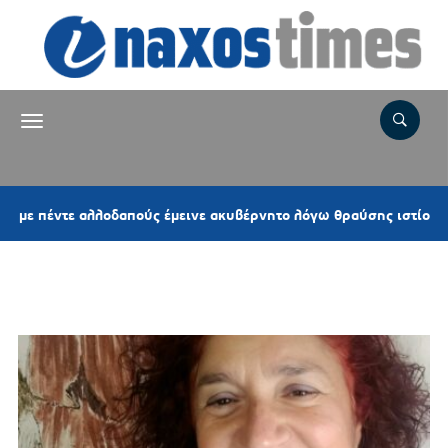
1
έντε αλλοδαπούς έμεινε ακυβέρνητο λόγω θραύσης ιστίου
Ετικέτα:
ΜΑΡΙΑ ΤΣΑΚΙΡΗ