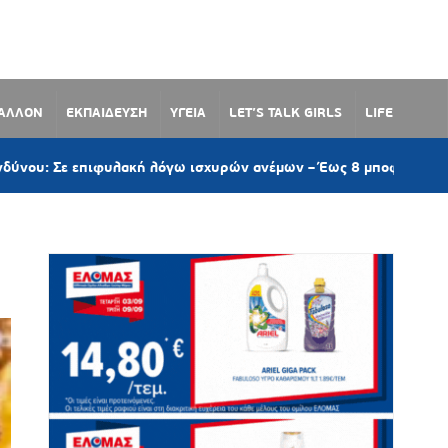
ΒΑΛΛΟΝ
ΕΚΠΑΙΔΕΥΣΗ
ΥΓΕΙΑ
LET’S TALK GIRLS
LIFE
 επιφυλακή λόγω ισχυρών ανέμων – Έως 8 μποφόρ στις Κυκλάδες