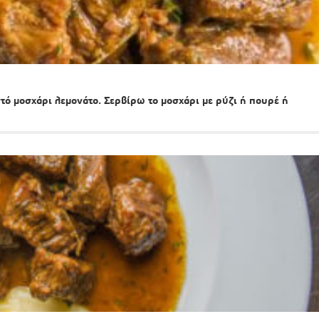
ωστό μοσχάρι λεμονάτο. Σερβίρω το μοσχάρι με ρύζι ή πουρέ ή