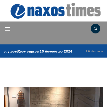
14 λεπτά πριν
ιορτάζουν σήμερα 10 Αυγούστου 2026
Νάξος
Ετικέτα:
Μουσείο Ναυτικής
Παράδοσης