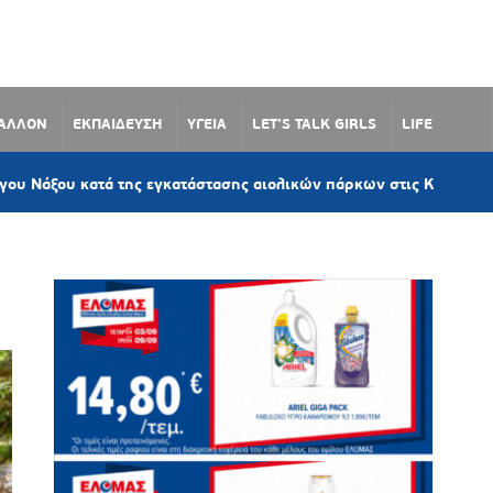
ΒΑΛΛΟΝ
ΕΚΠΑΙΔΕΥΣΗ
ΥΓΕΙΑ
LET’S TALK GIRLS
LIFE
1 
ατά της εγκατάστασης αιολικών πάρκων στις Κυκλάδες