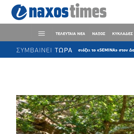
ΤΕΛΕΥΤΑΙΑ ΝΕΑ
ΝΑΞΟΣ
ΚΥΚΛΑΔΕΣ
ΣΥΜΒΑΙΝΕΙ ΤΩΡΑ
Η KYKLart παρουσιάζει το «SEMINA» στον Δανακό Σύρο
Ετικέτα:
ΝΑΞΟΣ ΔΑΝΑΚΟΣ