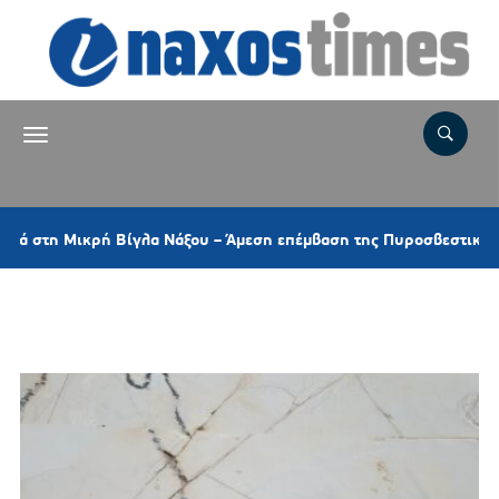
η Μικρή Βίγλα Νάξου – Άμεση επέμβαση της Πυροσβεστικής και ελ
Ετικέτα:
ΝΤΑΜΑΡΙ