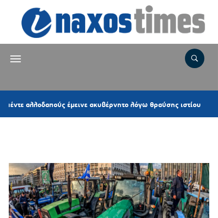
2 ώρε
 αλλοδαπούς έμεινε ακυβέρνητο λόγω θραύσης ιστίου
Ετικέτα:
ΠΛΑΤΕΙΑ ΣΥΝΤΑΓΜΑΤΟΣ