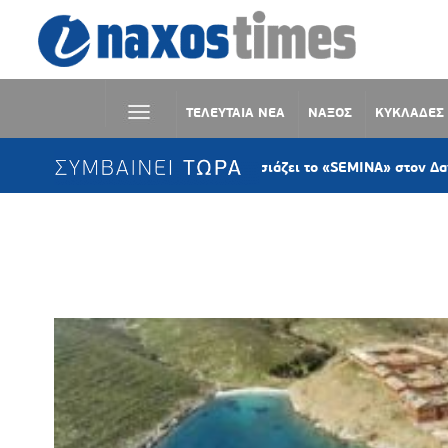
ΤΕΛΕΥΤΑΙΑ ΝΕΑ
ΝΑΞΟΣ
ΚΥΚΛΑΔΕΣ
ΣΥΜΒΑΙΝΕΙ ΤΩΡΑ
Η KYKLart παρουσιάζει το «SEMINA» στον Δανακό Σύρο
Ετικέτα:
ΠΡΟΣΤΑΤΕΥΟΜΕΝΗ