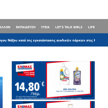
ΒΑΛΛΟΝ
ΕΚΠΑΙΔΕΥΣΗ
ΥΓΕΙΑ
LET’S TALK GIRLS
LIFE
8
 κατά της εγκατάστασης αιολικών πάρκων στις Κυκλάδες