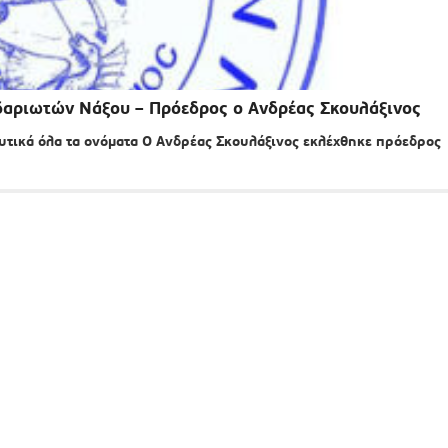
ιδαριωτών Νάξου – Πρόεδρος ο Ανδρέας Σκουλάξινος
λυτικά όλα τα ονόματα Ο Ανδρέας Σκουλάξινος εκλέχθηκε πρόεδρος