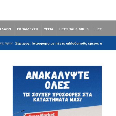
ΒΑΛΛΟΝ
ΕΚΠΑΙΔΕΥΣΗ
ΥΓΕΙΑ
LET’S TALK GIRLS
LIFE
έριφος: Ιστιοφόρο με πέντε αλλοδαπούς έμεινε ακυβέρνητο λόγω 