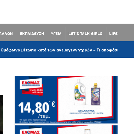
ΒΑΛΛΟΝ
ΕΚΠΑΙΔΕΥΣΗ
ΥΓΕΙΑ
LET’S TALK GIRLS
LIFE
έτωπο κατά των ανεμογεννητριών – Τι αποφάσισε το Δημοτικό Συμ