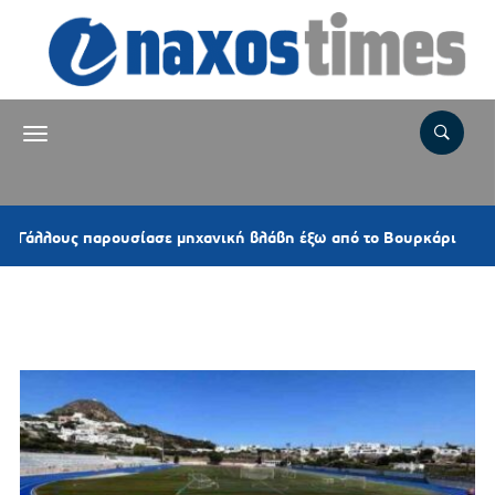
4 ώρε
ους παρουσίασε μηχανική βλάβη έξω από το Βουρκάρι
Ετικέτα:
ΣΤΑΔΙΟ