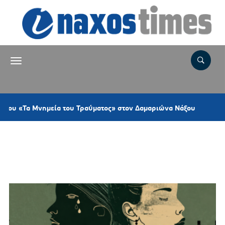
1 ώρα π
Τα Μνημεία του Τραύματος» στον Δαμαριώνα Νάξου
Ετικέτα:
ΣΥΝΕΒΗ ΣΤΟ
MONTEREY