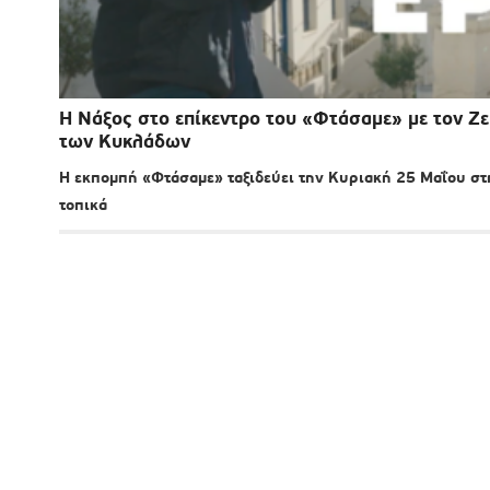
Η Νάξος στο επίκεντρο του «Φτάσαμε» με τον Ζ
των Κυκλάδων
Η εκπομπή «Φτάσαμε» ταξιδεύει την Κυριακή 25 Μαΐου στη 
τοπικά