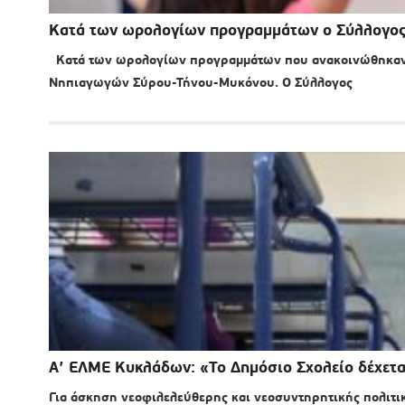
Κατά των ωρολογίων προγραμμάτων ο Σύλλογο
Κατά των ωρολογίων προγραμμάτων που ανακοινώθηκαν γ
Νηπιαγωγών Σύρου-Τήνου-Μυκόνου. Ο Σύλλογος
Α’ ΕΛΜΕ Κυκλάδων: «Το Δημόσιο Σχολείο δέχετ
Για άσκηση νεοφιλελεύθερης και νεοσυντηρητικής πολιτικ