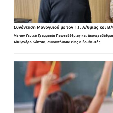
Συνάντηση Μονογυιού με τον Γ.Γ. Α/θμιας και Β
Με τον Γενικό Γραμματέα Πρωτοβάθμιας και Δευτεροβάθμι
Αλέξανδρο Κόπτση, συναντήθηκε χθες η βουλευτής