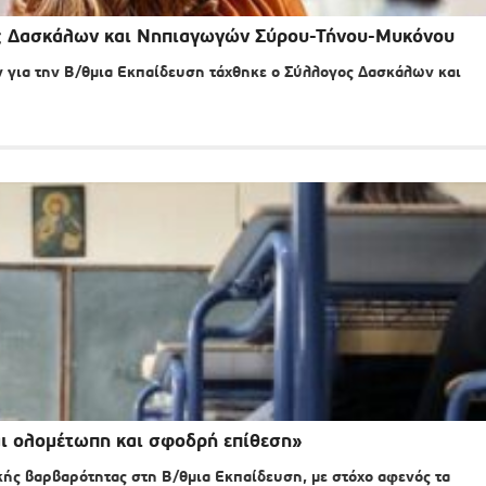
ς Δασκάλων και Νηπιαγωγών Σύρου-Τήνου-Μυκόνου
ια την Β/θμια Εκπαίδευση τάχθηκε ο Σύλλογος Δασκάλων και
αι ολομέτωπη και σφοδρή επίθεση»
ής βαρβαρότητας στη Β/θμια Εκπαίδευση, με στόχο αφενός τα