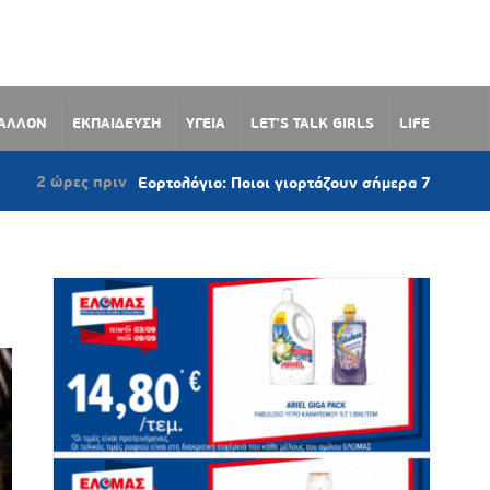
ΒΑΛΛΟΝ
ΕΚΠΑΙΔΕΥΣΗ
ΥΓΕΙΑ
LET’S TALK GIRLS
LIFE
ες πριν
Εορτολόγιο: Ποιοι γιορτάζουν σήμερα 7 Αυγούστου 2026