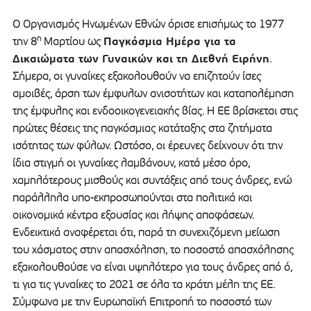
Ο Οργανισμός Ηνωμένων Εθνών όρισε επισήμως το 1977
η
Παγκόσμια Ημέρα για τα
την 8
Μαρτίου ως
Δικαιώματα των Γυναικών και τη Διεθνή Ειρήνη
.
Σήμερα, οι γυναίκες εξακολουθούν να επιζητούν ίσες
αμοιβές, άρση των έμφυλων ανισοτήτων και καταπολέμηση
της έμφυλης και ενδοοικογενειακής βίας. Η ΕΕ βρίσκεται στις
πρώτες θέσεις της παγκόσμιας κατάταξης στα ζητήματα
ισότητας των φύλων. Ωστόσο, οι έρευνες δείχνουν ότι την
ίδια στιγμή οι γυναίκες λαμβάνουν, κατά μέσο όρο,
χαμηλότερους μισθούς και συντάξεις από τους άνδρες, ενώ
παράλληλα υπο-εκπροσωπούνται στα πολιτικά και
οικονομικά κέντρα εξουσίας και λήψης αποφάσεων.
Ενδεικτικά αναφέρεται ότι, παρά τη συνεχιζόμενη μείωση
του χάσματος στην απασχόληση, το ποσοστό απασχόλησης
εξακολουθούσε να είναι υψηλότερο για τους άνδρες από ό,
τι για τις γυναίκες το 2021 σε όλα τα κράτη μέλη της ΕΕ.
Σύμφωνα με την Ευρωπαϊκή Επιτροπή το ποσοστό των