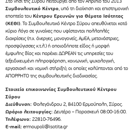
Στο νησί της Σύρου λειτουργεί από τον Απρίλιο του 2013
Συμβουλευτικό Κέντρο
, υπό τη διοίκηση και επιστημονική
Κέντρου Ερευνών για Θέματα Ισότητας
εποπτεία του
(ΚΕΘΙ)
. Το Συμβουλευτικό Κέντρο Σύρου απευθύνεται κατά
κύριο λόγο σε γυναίκες που υφίστανται πολλαπλές
διακρίσεις (π.χ. άνεργες, μονογονείς, ΑμΕΑ, μετανάστριες,
προσφύγισσες κ.τ.λ.) ή οποιοδήποτε είδος ή μορφή
έμφυλης βίας και παρέχει ΔΩΡΕΑΝ τις υπηρεσίες του
(εξειδικευμένη πληροφόρηση, κοινωνική, ψυχολογική,
εργασιακή και νομική στήριξη), οι οποίες καλύπτονται από το
ΑΠΟΡΡΗΤΟ της συμβουλευτικής διαδικασίας.
Στοιχεία επικοινωνίας Συμβουλευτικού Κέντρου
Σύρου
Διεύθυνση:
Φολεγάνδρου 2, 84100 Ερμούπολη, Σύρος.
Ωράριο λειτουργίας:
Δευτέρα – Παρασκευή 08:00-16:00.
Τηλέφωνο:
22810-76496.
E-mail:
ermoupoli@isotita.gr