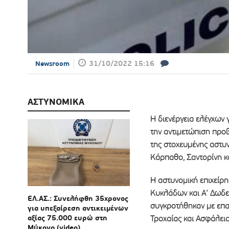
31/10/2022 15:16
Newsroom
ΑΣΤΥΝΟΜΙΚΑ
Η διενέργεια ελέγχων 
την αντιμετώπιση προβ
της στοχευμένης αστυ
Κάρπαθο, Σαντορίνη κα
Η αστυνομική επιχείρη
Κυκλάδων και Α’ Δωδε
ΕΛ.ΑΣ.: Συνελήφθη 35χρονος
συγκροτήθηκαν με επα
για υπεξαίρεση αντικειμένων
αξίας 75.000 ευρώ στη
Τροχαίας και Ασφάλεια
Μύκονο (video)