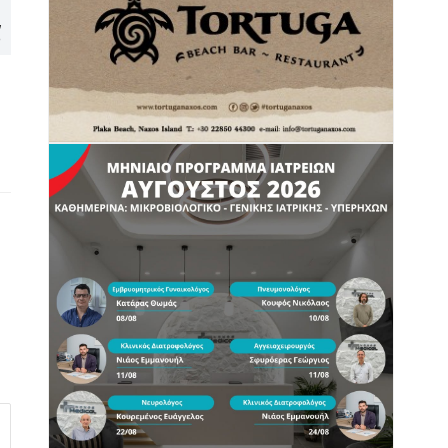
Κυκλάδων μέσα από έναν
EXPLORA II – Θετικές
,
εντυπωσιακό φακό
προοπτικές για το 2027
ο