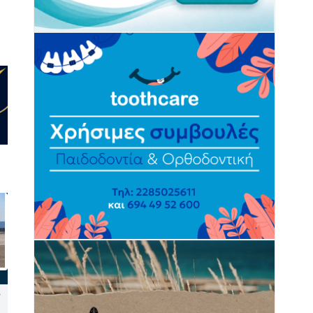
Ηρακλειά: Ένα ταξίδι στο
Σύρος: Πρώτη προσέγγιση
κρυφό διαμάντι των Μικρών
του υπερπολυτελούς