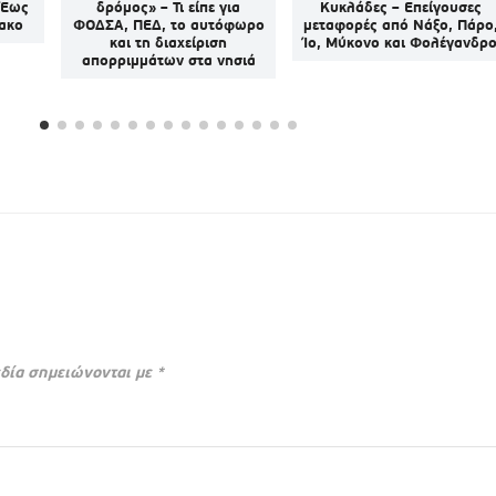
 Έως
δρόμος» – Τι είπε για
Κυκλάδες – Επείγουσες
ακο
ΦΟΔΣΑ, ΠΕΔ, το αυτόφωρο
μεταφορές από Νάξο, Πάρο
και τη διαχείριση
Ίο, Μύκονο και Φολέγανδρ
απορριμμάτων στα νησιά
δία σημειώνονται με
*