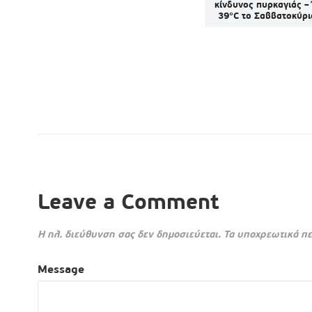
γούστου
κλοπή, ναρκωτικά,
κίνδυνος πυρκαγιάς –
ηχορύπανση και εκκρεμή
39°C το Σαββατοκύρι
διωκτικά έγγραφα
Leave a Comment
Η ηλ. διεύθυνση σας δεν δημοσιεύεται.
Τα υποχρεωτικά πε
Message