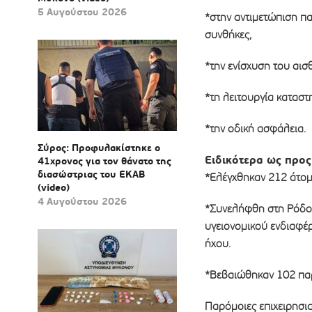
5 Αυγούστου 2026
*στην αντιμετώπιση π
συνθήκες,
*την ενίσχυση του αι
*τη λειτουργία καταστ
*την οδική ασφάλεια.
Σύρος: Προφυλακίστηκε ο
Ειδικότερα ως προς
41χρονος για τον θάνατο της
διασώστριας του ΕΚΑΒ
*Ελέγχθηκαν 212 άτομ
(video)
4 Αυγούστου 2026
*Συνελήφθη στη Ρόδο,
υγειονομικού ενδιαφέ
ήχου.
*Βεβαιώθηκαν 102 παρα
Παρόμοιες επιχειρησια