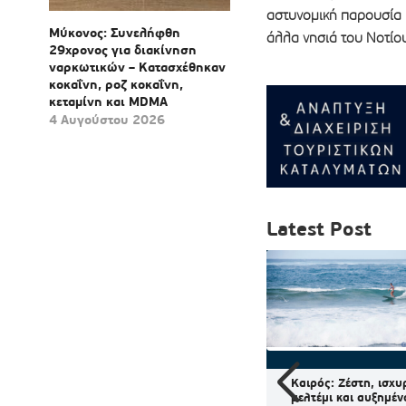
αστυνομική παρουσία κ
Μύκονος: Συνελήφθη
άλλα νησιά του Νοτίου
29χρονος για διακίνηση
ναρκωτικών – Κατασχέθηκαν
κοκαΐνη, ροζ κοκαΐνη,
κεταμίνη και MDMA
4 Αυγούστου 2026
Latest Post
οριακές
Συλλήψεις σε Μύκονο,
Καιρός: Ζέστη, ισχυ
δό Αθηνάς
Πάρο, Ίο, Θήρα και Νάξο για
μελτέμι και αυξημέν