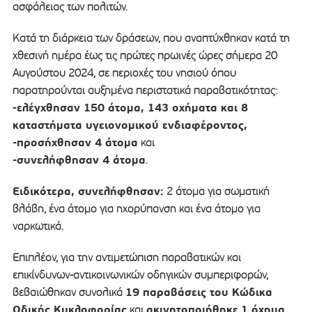
ασφάλειας των πολιτών.
Κατά τη διάρκεια των δράσεων, που αναπτύχθηκαν κατά τη
χθεσινή ημέρα έως τις πρώτες πρωινές ώρες σήμερα 20
Αυγούστου 2024, σε περιοχές του νησιού όπου
παρατηρούνται αυξημένα περιστατικά παραβατικότητας:
-ελέγχθησαν 150 άτομα, 143 οχήματα και 8
καταστήματα υγειονομικού ενδιαφέροντος,
-προσήχθησαν 4 άτομα
και
-συνελήφθησαν 4 άτομα
.
Ειδικότερα, συνελήφθησαν:
2 άτομα για σωματική
βλάβη, ένα άτομο για ηχορύπανση και ένα άτομο για
ναρκωτικά.
Επιπλέον, για την αντιμετώπιση παραβατικών και
επικίνδυνων-αντικοινωνικών οδηγικών συμπεριφορών,
19 παραβάσεις του Κώδικα
βεβαιώθηκαν συνολικά
Οδικής Κυκλοφορίας
ακινητοποιήθηκε
1 όχημα
και
.