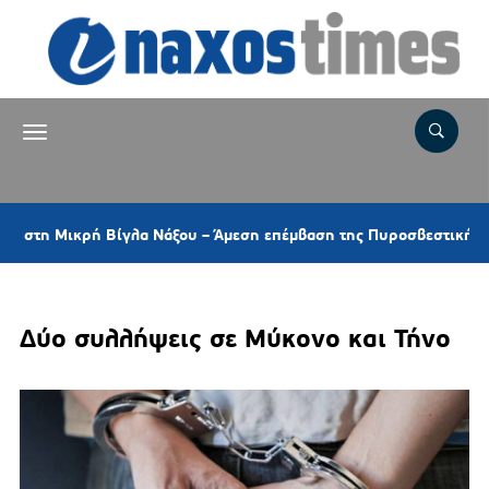
ικρή Βίγλα Νάξου – Άμεση επέμβαση της Πυροσβεστικής και ελικο
Δύο συλλήψεις σε Μύκονο και Τήνο