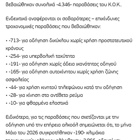
βεβαιώθηκαν συνολικά -4.346- παραβάσεις του Κ.Ο.Κ..
Ενδεικτικά αναφέρονται οι σοβαρότερες – επικίνδυνες
τροχονομικές παραβάσεις που βεβαιώθηκαν:
• -713- για οδήγηση δικύκλου χωρίς χρήση προστατευτικού
κράνους
• -254- για υπερβολική ταχύτητα
• -191- για οδήγηση χωρίς άδεια ικανότητας οδηγού
• -165- για οδήγηση αυτοκίνητου χωρίς χρήση ζώνης
ασφαλείας
• -44- για χρήση κινητού τηλεφώνου κατά την οδήγηση
• -28- για κίνηση στο αντίθετο ρεύμα
• -10- για φθαρμένα ελαστικά
Ειδικότερα, για τις παραβάσεις που σχετίζονται με την
οδήγηση υπό την επήρεια αλκοόλ σημειώνεται ότι, το μήνα
Μάιο του 2026 συγκροτήθηκαν -190- κλιμάκια