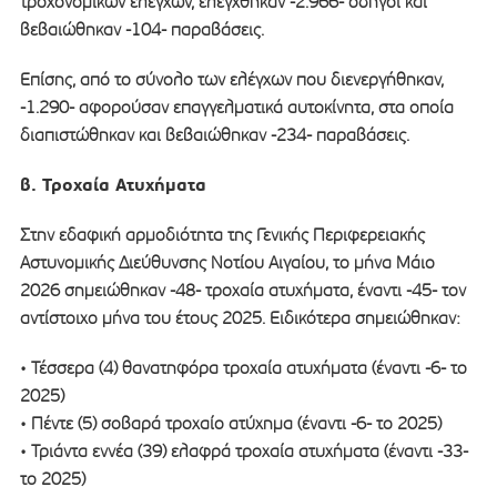
τροχονομικών ελέγχων, ελέγχθηκαν -2.966- οδηγοί και
βεβαιώθηκαν -104- παραβάσεις.
Επίσης, από το σύνολο των ελέγχων που διενεργήθηκαν,
-1.290- αφορούσαν επαγγελματικά αυτοκίνητα, στα οποία
διαπιστώθηκαν και βεβαιώθηκαν -234- παραβάσεις.
β. Τροχαία Ατυχήματα
Στην εδαφική αρμοδιότητα της Γενικής Περιφερειακής
Αστυνομικής Διεύθυνσης Νοτίου Αιγαίου, το μήνα Μάιο
2026 σημειώθηκαν -48- τροχαία ατυχήματα, έναντι -45- τον
αντίστοιχο μήνα του έτους 2025. Ειδικότερα σημειώθηκαν:
• Τέσσερα (4) θανατηφόρα τροχαία ατυχήματα (έναντι -6- το
2025)
• Πέντε (5) σοβαρά τροχαίο ατύχημα (έναντι -6- το 2025)
• Τριάντα εννέα (39) ελαφρά τροχαία ατυχήματα (έναντι -33-
το 2025)