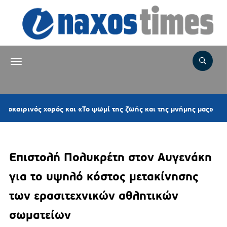
4 ώρε
ός χορός και «Το ψωμί της ζωής και της μνήμης μας»
Επιστολή Πολυκρέτη στον Αυγενάκη
για το υψηλό κόστος μετακίνησης
των ερασιτεχνικών αθλητικών
σωματείων