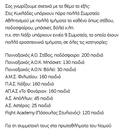
Σας γνωρίζουμε σχετικά με το θέμα τα εξής:
Στις Κυκλάδες υπάρχουν πάρα πολλά Σωματεία
Αθλητισμού με πολλά τμήματα το καθένα όπως στίβου,
ποδοσφαίρου, μπάσκετ, βόλεϊ κ.λπ.
π.χ. στη Νάξο υπάρχουν εννέα 9 Σωματεία, τα οποία έχουν
πολλά ερασιτεχνικά τμήματα, σε όλες τις κατηγορίες:
Πανναξιακός Α.Ο. Στίβος, ποδόσφαιρο: 200 παιδιά
Πανναξιακός Α.Ο.Κ. Μπάσκετ: 130 παιδιά
Πανναξιακός Α.Ο.Ν. Βόλεϊ: 30 παιδιά
Α.Μ.Σ. Φιλωτίου: 160 παιδιά
Π.Α.Σ. Νάξου: 160 παιδιά
ΑΠ.Α.Σ «Τα Φανάρια»: 160 παιδιά
Α.Σ. Απόλλων: 45 παιδιά
Α.Σ. Αστέρας: 25 παιδιά
Fight Academy (Πάσουλας Στυλιανός): 120 παιδιά
Για τη συμμετοχή τους στα πρωταθλήματα του Νομού