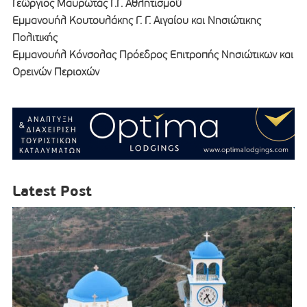
Γεώργιος Μαυρωτάς Γ.Γ. Αθλητισμού
Εμμανουήλ Κουτουλάκης Γ. Γ. Αιγαίου και Νησιώτικης
Πολιτικής
Εμμανουήλ Κόνσολας Πρόεδρος Επιτροπής Νησιώτικων και
Ορεινών Περιοχών
Latest Post