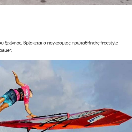
ου ξεκίνησε, βρίσκεται ο παγκόσμιος πρωταθλητής freestyle
bauer.