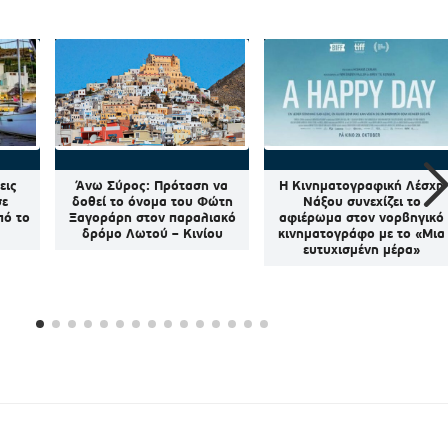
εις
Άνω Σύρος: Πρόταση να
Η Κινηματογραφική Λέσχη
σε
δοθεί το όνομα του Φώτη
Νάξου συνεχίζει το
πό το
Ξαγοράρη στον παραλιακό
αφιέρωμα στον νορβηγικό
δρόμο Λωτού – Κινίου
κινηματογράφο με το «Μια
ευτυχισμένη μέρα»