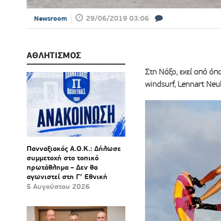
29/06/2019 03:06
Newsroom
ΑΘΛΗΤΙΣΜΟΣ
Στη Νάξο, εκεί από όπ
windsurf, Lennart Neu
Πανναξιακός Α.Ο.Κ.: Δήλωσε
συμμετοχή στο τοπικό
πρωτάθλημα – Δεν θα
αγωνιστεί στη Γ’ Εθνική
5 Αυγούστου 2026