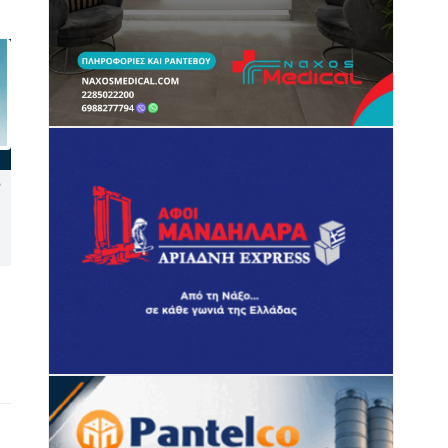
Νάξος: Καταγγελία στον
Δεύτερη παρέμβαση του ΣτΕ
Συνήγορο του Πολίτη για
για τις οικοδομικές άδειες
την έλλειψη διαγράμμισης
στη Σίφνο
στον δρόμο Τρίποδες –
Μικρή Βίγλα