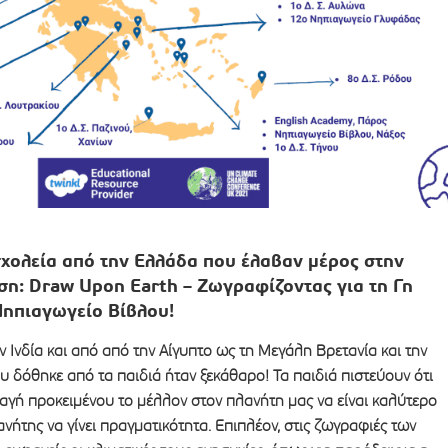
χολεία από την Ελλάδα που έλαβαν μέρος στην
ση: Draw Upon Earth – Ζωγραφίζοντας για τη Γη
 Νηπιαγωγείο Βίβλου!
ν Ινδία και από από την Αίγυπτο ως τη Μεγάλη Βρετανία και την
 δόθηκε από τα παιδιά ήταν ξεκάθαρο! Τα παιδιά πιστεύουν ότι
αγή προκειμένου το μέλλον στον πλανήτη μας να είναι καλύτερο
ανήτης να γίνει πραγματικότητα. Επιπλέον, στις ζωγραφιές των