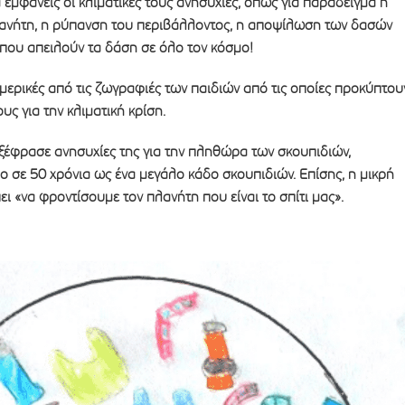
 εμφανείς οι κλιματικές τους ανησυχίες, όπως για παράδειγμα η
ανήτη, η ρύπανση του περιβάλλοντος, η αποψίλωση των δασών
 που απειλούν τα δάση σε όλο τον κόσμο!
ερικές από τις ζωγραφιές των παιδιών από τις οποίες προκύπτου
υς για την κλιματική κρίση.
εξέφρασε ανησυχίες της για την πληθώρα των σκουπιδιών,
ο σε 50 χρόνια ως ένα μεγάλο κάδο σκουπιδιών. Επίσης, η μικρή
ι «να φροντίσουμε τον πλανήτη που είναι το σπίτι μας».