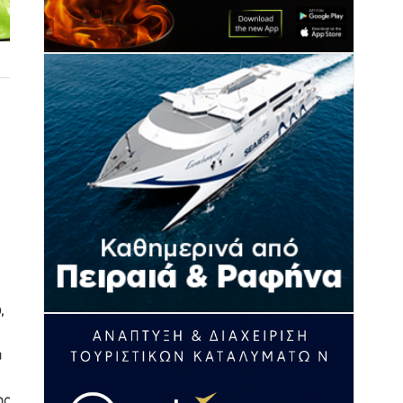
,
ά
ης