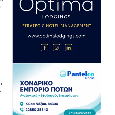
,
υ
: