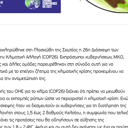
λοκληρώθηκε στη Γλασκώβη της Σκωτίας η 26η Διάσκεψη των
ην Κλιματική Αλλαγή (COP26). Εκπρόσωποι κυβερνήσεων, ΜΚΟ,
ες και άλλες ομάδες παρευρέθηκαν στη σύνοδο αυτή για να
ικά με το επείγον ζήτημα της κλιματικής κρίσης προκειμένου να
 την αντιμετώπιση της.
 του ΟΗΕ για το κλίμα (COP26) δείχνει ότι πρέπει να μειωθούν
εια οι εκπομπές ρύπων ώστε να περιοριστεί η κλιματική κρίση. Ενώ
άσκεψης ήταν να δεσμευτούν οι κυβερνήσεις για τη διατήρηση της
ανήτη στους 1,5 έως 2 βαθμούς Κελσίου, η συμφωνία που τελικ
νει τις προτάσεις που θα οδηγήσουν σε αύξησης της
ς των 1,8 – 2,4ºC. Ακόμα και αν αυτό δεν φαίνεται ως ένα εκ πρώτ