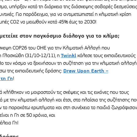
μα, υπήρξαν κατά τη διάρκεια της διάσκεψης σοβαρές δεσμεύσεις
υντικές. Για παράδειγμα, για να αντιμετωπιστεί η κλιματική κρίση
μπές CO2 να μειωθούν κατά 45% έως το 2030!
ετείχε στον παγκόσμιο διάλογο για το κλίμα;
κεψη COP26 του ΟΗΕ για την Κλιματική Αλλαγή που
Twinkl
 Γλασκώβη (31/10-12/11), η
κάλεσε τους εκπαιδευτικούς
λο τον κόσμο να ξεκινήσουν τη συζήτηση για την κλιματική αλλαγή
Draw Upon Earth –
μέσω της εκπαιδευτικής δράσης:
τη Γη
!
ά κλήθηκαν να μοιραστούν τις σκέψεις και τις εικόνες που τους
ά με την κλιματική αλλαγή και έτσι, στα πλαίσια της συζήτησης πο
αν τα παρακάτω ερωτήματα και στη συνέχεια τα παιδιά ζωγράφισαν
ίναι η Γη σε 50 χρόνια, και
έλεια Γη!
 δράσης