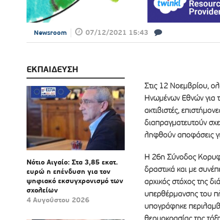
07/12/2021 15:43
Newsroom
ΕΚΠΑΙΔΕΥΣΗ
Στις 12 Νοεμβρίου, ο
Ηνωμένων Εθνών για τ
ακτιβιστές, επιστήμον
διαπραγματευτούν σχετ
ληφθούν αποφάσεις για
Η 26η Σύνοδος Κορυφής
Νότιο Αιγαίο: Στα 3,85 εκατ.
δραστικά και με συνέπ
ευρώ η επένδυση για τον
ψηφιακό εκσυγχρονισμό των
αρχικός στόχος της δι
σχολείων
υπερθέρμανσης του πλ
4 Αυγούστου 2026
υπογράφηκε περιλαμβά
θερμοκρασίας της τάξη