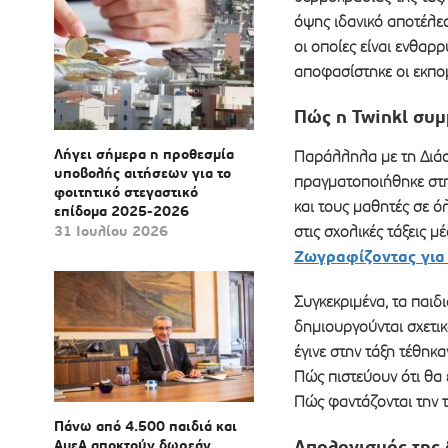
όψης ιδανικό αποτέλεσ
οι οποίες είναι ενθαρρ
αποφασίστηκε οι εκπο
Πώς η Twinkl συμμ
Λήγει σήμερα η προθεσμία
Παράλληλα με τη Διάσ
υποβολής αιτήσεων για το
πραγματοποιήθηκε στη
φοιτητικό στεγαστικό
και τους μαθητές σε ό
επίδομα 2025-2026
31 Ιουλίου 2026
στις σχολικές τάξεις 
Ζωγραφίζοντας για 
Συγκεκριμένα, τα παιδι
δημιουργούνται σχετικ
έγινε στην τάξη τέθηκ
Πώς πιστεύουν ότι θα ε
Πώς φαντάζονται την τ
Πάνω από 4.500 παιδιά και
Απολογισμός της
ΑμεΑ αποκτούν δωρεάν