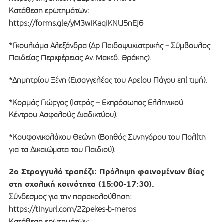
Κατάθεση ερωτημάτων:
https://forms.gle/yM3wiKaqiKNU5nEj6
*Γκουλιάμα Αλεξάνδρα (Δρ Παιδοψυχιατρικής – Σύμβουλος
Παιδείας Περιφέρειας Αν. Μακεδ. Θράκης).
*Δημητρίου Ξένη (Εισαγγελέας του Αρείου Πάγου επί τιμή).
*Κορμάς Γιώργος (Ιατρός – Εκπρόσωπος Ελληνικού
Κέντρου Ασφαλούς Διαδικτύου).
*Κουφονικολάκου Θεώνη (Βοηθός Συνηγόρου του Πολίτη
για τα Δικαιώματα του Παιδιού).
2ο Στρογγυλό τραπέζι: Πρόληψη φαινομένων βίας
στη σχολική κοινότητα (15:00-17:30).
Σύνδεσμος για την παρακολούθηση:
https://tinyurl.com/22pekes-b-meros
Κατάθεση ερωτημάτων: