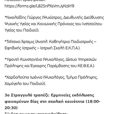
https://forms.gle/L82SnPXsVmJyNzkY9
*Νικολαΐδης Γιώργος (Ψυχίατρος, Διευθυντής Διεύθυνσης
Ψυχικής Υγείας και Κοινωνικής Πρόνοιας του Ινστιτούτου
Υγείας του Παιδιού).
*Τσίτσικα Άρτεμις (Αναπλ. Καθηγήτρια Παιδιατρικής –
Εφηβικής Ιατρικής – Ιατρική Σχολή Ε.Κ.Π.Α.).
*Υφαντή Κωνσταντίνα (Ψυχολόγος, Δίκτυο Υπηρεσιών
Πρόληψης και Έγκαιρης Παρέμβασης του ΚΕ.Θ.Ε.Α.).
*Χαρδαλούπα Ιωάννα (Ψυχολόγος, Τμήμα Πρόληψης,
Χαμόγελο του Παιδιού).
3ο Στρογγυλό τραπέζι: Ερμηνείες εκδήλωσης
φαινομένων βίας στη σχολική κοινότητα (18:00-
20:30)