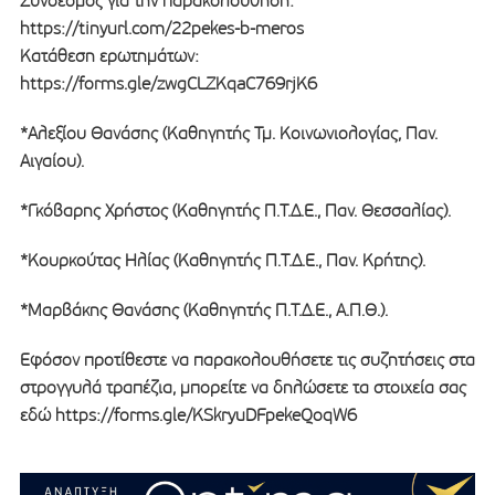
Σύνδεσμος για την παρακολούθηση:
https://tinyurl.com/22pekes-b-meros
Κατάθεση ερωτημάτων:
https://forms.gle/zwgCLZKqaC769rjK6
*Αλεξίου Θανάσης (Καθηγητής Τμ. Κοινωνιολογίας, Παν.
Αιγαίου).
*Γκόβαρης Χρήστος (Καθηγητής Π.Τ.Δ.Ε., Παν. Θεσσαλίας).
*Κουρκούτας Ηλίας (Καθηγητής Π.Τ.Δ.Ε., Παν. Κρήτης).
*Μαρβάκης Θανάσης (Καθηγητής Π.Τ.Δ.Ε., Α.Π.Θ.).
Εφόσον προτίθεστε να παρακολουθήσετε τις συζητήσεις στα
στρογγυλά τραπέζια, μπορείτε να δηλώσετε τα στοιχεία σας
εδώ https://forms.gle/KSkryuDFpekeQoqW6