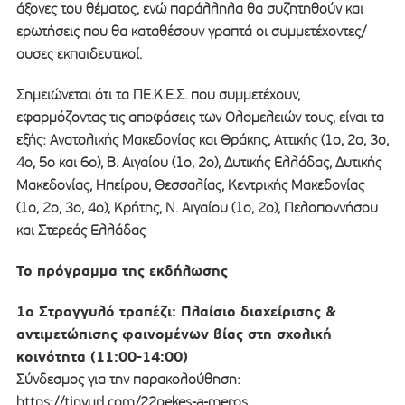
άξονες του θέματος, ενώ παράλληλα θα συζητηθούν και
ερωτήσεις που θα καταθέσουν γραπτά οι συμμετέχοντες/
ουσες εκπαιδευτικοί.
Σημειώνεται ότι τα ΠΕ.Κ.Ε.Σ. που συμμετέχουν,
εφαρμόζοντας τις αποφάσεις των Ολομελειών τους, είναι τα
εξής: Ανατολικής Μακεδονίας και Θράκης, Αττικής (1ο, 2ο, 3ο,
4ο, 5ο και 6ο), Β. Αιγαίου (1ο, 2ο), Δυτικής Ελλάδας, Δυτικής
Μακεδονίας, Ηπείρου, Θεσσαλίας, Κεντρικής Μακεδονίας
(1ο, 2ο, 3ο, 4ο), Κρήτης, Ν. Αιγαίου (1ο, 2ο), Πελοποννήσου
και Στερεάς Ελλάδας
Το πρόγραμμα της εκδήλωσης
1ο Στρογγυλό τραπέζι: Πλαίσιο διαχείρισης &
αντιμετώπισης φαινομένων βίας στη σχολική
κοινότητα (11:00-14:00)
Σύνδεσμος για την παρακολούθηση:
https://tinyurl.com/22pekes-a-meros