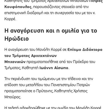
Πέτρος
Καθηγητής του Τμήματος Αρχιτεκτόνων Μηχανικών
Κουφόπουλος
, παρουσιάζοντας στοιχεία από την
επιστημονική διαδρομή και τη συνεργασία του με τον κ.
Κορρέ.
Η αναγόρευση και η ομιλία για το
Ηρώδειο
Επίτιμο Διδάκτορα
Η αναγόρευση του Μανόλη Κορρέ σε
του Τμήματος Αρχιτεκτόνων
Μηχανικών
πραγματοποιήθηκε από τον Πρόεδρο του
Ιωάννη Αίσωπο
Τμήματος, Καθηγητή
.
Την περιένδυση του τιμώμενου με την τήβεννο και την
επίδοση του μεταλλίου του Πανεπιστημίου Πατρών
πραγματοποίησε ο Πρύτανης, Καθηγητής Χρήστος
Μπούρας.
Η τελετή ολοκληρώθηκε με την ομιλία του Μανόλη Κορρέ